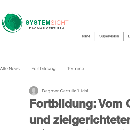
SICHT
SYSTEM
DAGMAR GERTULLA
Home
Supervision
B
Alle News
Fortbildung
Termine
Dagmar Gertulla
1. Mai
Fortbildung: Vom 
und zielgerichtete